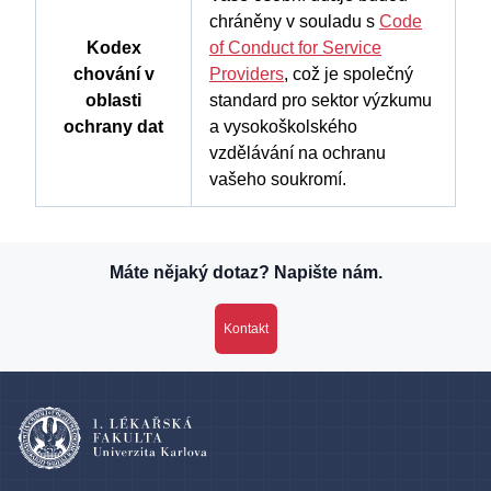
chráněny v souladu s
Code
Kodex
of Conduct for Service
chování v
Providers
, což je společný
oblasti
standard pro sektor výzkumu
ochrany dat
a vysokoškolského
vzdělávání na ochranu
vašeho soukromí.
Máte nějaký dotaz? Napište nám.
Kontakt