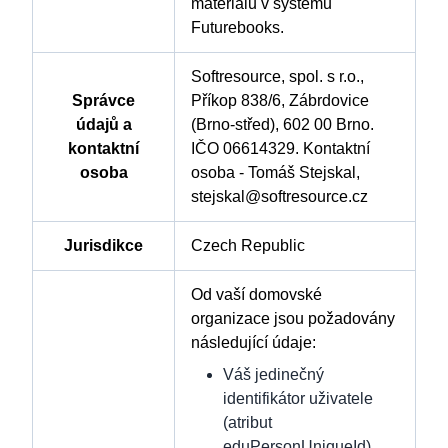
materiálů v systému
Futurebooks.
Softresource, spol. s r.o.,
Správce
Příkop 838/6, Zábrdovice
údajů a
(Brno-střed), 602 00 Brno.
kontaktní
IČO 06614329. Kontaktní
osoba
osoba - Tomáš Stejskal,
stejskal@softresource.cz
Jurisdikce
Czech Republic
Od vaší domovské
organizace jsou požadovány
následující údaje:
Váš jedinečný
identifikátor uživatele
(atribut
eduPersonUniqueId)